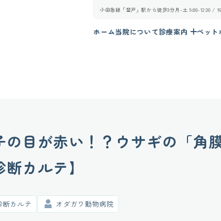
小田急線「登戸」駅から徒歩3分
月-土 9:00-12:30 /
ホーム
当院について
診療案内
ペット
子の目が赤い！？ウサギの「角
診断カルテ】
診断カルテ
オダガワ動物病院