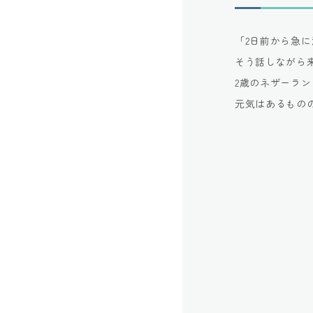
「2日前から急
そう話しながら
2歳のネザーラ
元気はあるもの