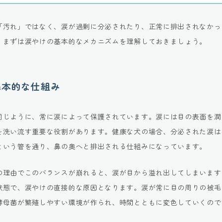
「汚れ」ではなく、涙が過剰に分泌されたり、正常に排出されなかっ
。まずは涙やけの基本的なメカニズムを理解しておきましょう。
基本的な仕組み
同じように、常に涙によって保護されています。涙には目の表面を潤
を洗い流す重要な役割があります。健康な犬の場合、分泌された涙は
という管を通り、鼻の奥へと排出される仕組みになっています。
の理由でこのバランスが崩れると、涙が目から溢れ出してしまいます
状態で、涙やけの直接的な原因となります。涙が常に目の周りの被毛
酵母菌が繁殖しやすい環境が作られ、時間とともに変色していくので