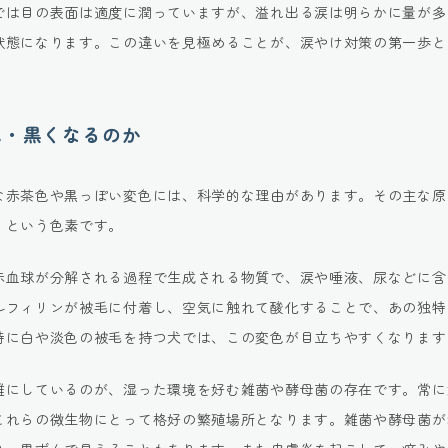
では目の表面は適度に潤っていますが、溢れ出る涙は明らかに量が多
状態になります。この違いを見極めることが、涙やけ対策の第一歩と
色・黒くなるのか
な赤茶色や黒っぽい変色には、科学的な理由があります。その主な原
」という色素です。
赤血球が分解される過程で生成される物質で、涙や唾液、尿などに含
ルフィリンが被毛に付着し、空気に触れて酸化することで、あの独特
特に白や淡色の被毛を持つ犬では、この変色が目立ちやすくなります
雑にしているのが、湿った環境を好む雑菌や酵母菌の存在です。常に
これらの微生物にとって格好の繁殖場所となります。雑菌や酵母菌が