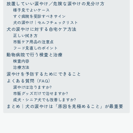
放置していい涙やけ／危険な涙やけの見分け方
様子見でよいケース
すぐ病院を受診すべきサイン
犬の涙やけ｜セルフチェックリスト
犬の涙やけに対する自宅ケア方法
正しい拭き方
市販ケア用品の注意点
フード見直しのポイント
動物病院で行う検査と治療
検査内容
治療方法
涙やけを予防するためにできること
よくある質問（FAQ）
涙やけは治りますか?
市販グッズだけで治せますか?
成犬・シニア犬でも改善しますか?
まとめ｜犬の涙やけは「原因を見極めること」が最重要