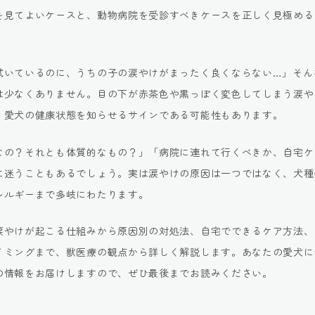
を見てよいケースと、動物病院を受診すべきケースを正しく見極める
拭いているのに、うちの子の涙やけがまったく良くならない…」そん
は少なくありません。目の下が赤茶色や黒っぽく変色してしまう涙や
、愛犬の健康状態を知らせるサインである可能性もあります。
なの？それとも体質的なもの？」「病院に連れて行くべきか、自宅ケ
に迷うこともあるでしょう。実は涙やけの原因は一つではなく、犬種
レルギーまで多岐にわたります。
涙やけが起こる仕組みから原因別の対処法、自宅でできるケア方法、
イミングまで、獣医療の観点から詳しく解説します。あなたの愛犬に
の情報をお届けしますので、ぜひ最後までお読みください。