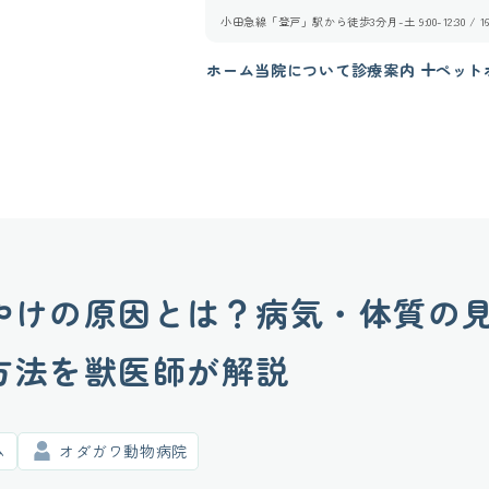
小田急線「登戸」駅から徒歩3分
月-土 9:00-12:30 /
ホーム
当院について
診療案内
ペット
やけの原因とは？病気・体質の
方法を獣医師が解説
ム
オダガワ動物病院