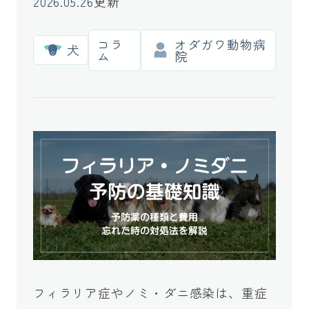
2026.05.26
更新
コラ
オダガワ動物病
犬
ム
院
フィラリア症やノミ・ダニ感染は、重症