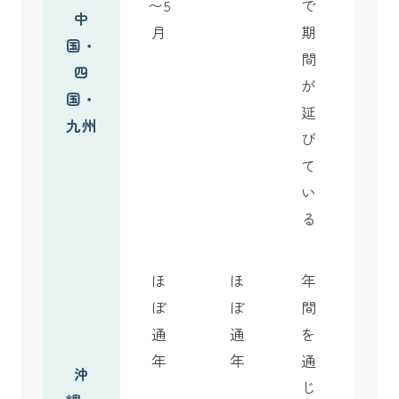
〜5
で
中
月
期
国・
間
四
が
国・
延
九州
び
て
い
る
ほ
ほ
年
ぼ
ぼ
間
通
通
を
年
年
通
沖
じ