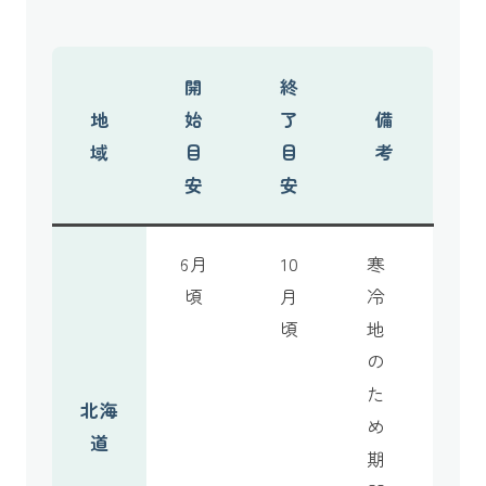
開
終
地
始
了
備
域
目
目
考
安
安
6月
10
寒
頃
月
冷
頃
地
の
た
北海
め
道
期