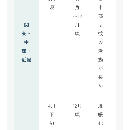
頃
月
市
〜12
部
関
月
は
東・
頃
蚊
中
の
部・
活
近畿
動
が
長
め
4月
12月
温
下
頃
暖
旬
化