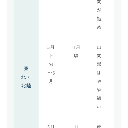
間
が
短
め
5月
11月
山
下
頃
間
旬
部
東
〜6
は
北・
月
や
北陸
や
短
い
5月
11
都