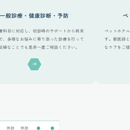
一般診療・
健康診断・予防
ペ
療科目に対応し、初診時のサポートから終末
ペットホテ
で、多様なお悩みに寄り添った診療を行って
す。獣医師
些細なことでも是非一度ご相談ください。
なケアをご
木
金
土
日祝
休診
休診
●
●