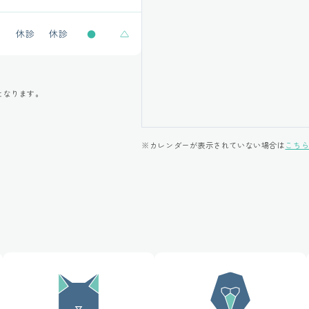
休診
休診
●
△
となります。
※カレンダーが表示されていない場合は
こち