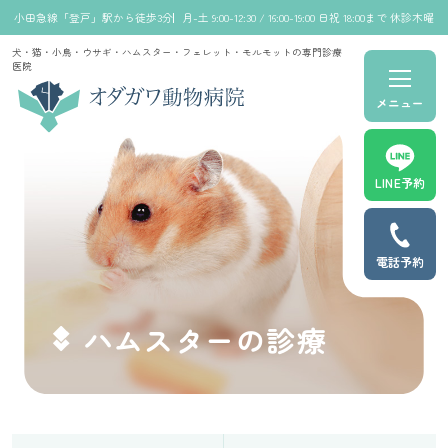
小田急線「登戸」駅から徒歩3分
月-土 9:00-12:30 / 16:00-19:00 日祝 18:00まで 休診木曜
犬・猫・小鳥・ウサギ・ハムスター・フェレット・モルモットの専門診療
医院
メニュー
LINE予約
電話予約
ハムスターの診療