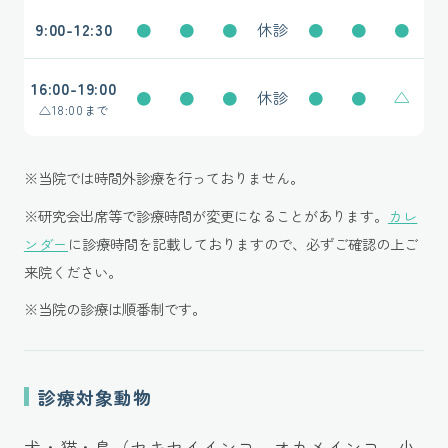
9:00-12:30
●
●
●
休診
●
●
●
16:00-19:00
●
●
●
休診
●
●
△
△
18:00まで
※当院では時間外診療を行っておりません。
※研究会出席等で診療時間が変更になることがあります。
カレ
ンダー
に診療時間を記載しておりますので、必ずご確認の上ご
来院ください。
※当院の診療は順番制です。
診療対象動物
犬・猫・鳥（セキセイインコ、オカメインコ、小