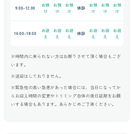
お預
お預
お預
お預
お預
お預
9:00-12:00
休診
け
け
け
け
け
け
お迎
お迎
お迎
お迎
お迎
お迎
16:00-18:00
休診
え
え
え
え
え
え
※時間内に来られない方はお断りさせて頂く場合もござ
います。
※送迎はしておりません。
※緊急性の高い急患があった場合には、当日になってか
らお迎え時間の変更やトリミング自体の後日延期をお願
いする場合もあります。あらかじめご了承ください。