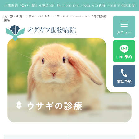
小田急線「登戸」駅から徒歩3分
月-土 9:00-12:30 / 16:00-19:00 日祝 18:00まで 休診木曜
犬・猫・小鳥・ウサギ・ハムスター・フェレット・モルモットの専門診療
医院
メニュー
LINE予約
電話予約
ウサギの診療