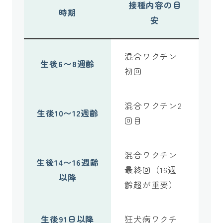
接種内容の目
時期
安
混合ワクチン
生後6〜8週齢
初回
混合ワクチン2
生後10〜12週齢
回目
混合ワクチン
生後14〜16週齢
最終回（16週
以降
齢超が重要）
生後91日以降
狂犬病ワクチ