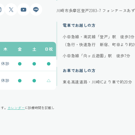
gram
X
YouTube
LINE
川崎市多摩区登戸2383-7
フォンテーヌあず
電車でお越しの方
小田急線・南武線「登戸」駅 徒歩3分
（急行・快速急行 新宿、町田より約2
木
金
土
日祝
小田急線「向ヶ丘遊園」駅 徒歩7分
休診
●
●
●
お車でお越しの方
休診
●
●
△
東名高速道路・川崎ICより車で約20分
ます。
カレンダー
に診療時間を記載し