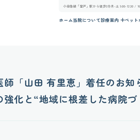
小田急線「登戸」駅から徒歩3分
月-土 9:00-12:30 /
ホーム
当院について
診療案内
ペット
医師「山田 有里恵」着任のお知
の強化と“地域に根差した病院づ