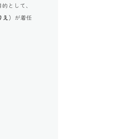
目的として、
りえ）
が着任