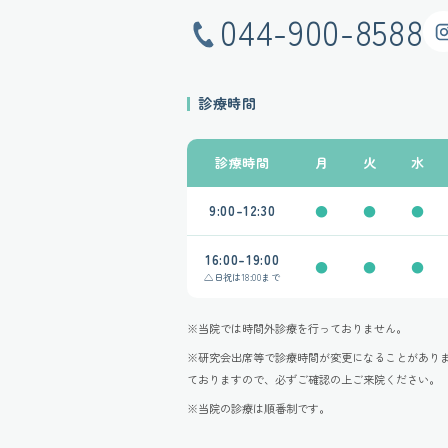
044-900-8588
Insta
診療時間
診療時間
月
火
水
9:00-12:30
●
●
●
16:00-19:00
●
●
●
△
日祝は
18:00まで
※当院では時間外診療を行っておりません。
※研究会出席等で診療時間が変更になることがあり
ておりますので、必ずご確認の上ご来院ください。
※当院の診療は順番制です。