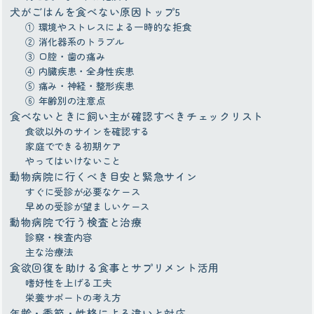
犬がごはんを食べない原因トップ5
① 環境やストレスによる一時的な拒食
② 消化器系のトラブル
③ 口腔・歯の痛み
④ 内臓疾患・全身性疾患
⑤ 痛み・神経・整形疾患
⑥ 年齢別の注意点
食べないときに飼い主が確認すべきチェックリスト
食欲以外のサインを確認する
家庭でできる初期ケア
やってはいけないこと
動物病院に行くべき目安と緊急サイン
すぐに受診が必要なケース
早めの受診が望ましいケース
動物病院で行う検査と治療
診察・検査内容
主な治療法
食欲回復を助ける食事とサプリメント活用
嗜好性を上げる工夫
栄養サポートの考え方
年齢・季節・性格による違いと対応