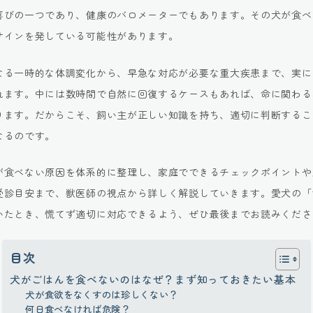
喜びの一つであり、健康のバロメーターでもあります。その犬が食べ
サインを発している可能性があります。
なる一時的な体調変化から、早急な対応が必要な重大疾患まで、実に
れます。中には数時間で自然に回復するケースもあれば、命に関わる
ります。だからこそ、飼い主が正しい知識を持ち、適切に判断するこ
なるのです。
が食べない原因を体系的に整理し、家庭でできるチェックポイントや
受診目安まで、獣医師の視点から詳しく解説していきます。愛犬の「
いたとき、慌てず適切に対応できるよう、ぜひ最後までお読みくださ
目次
犬がごはんを食べないのはなぜ？まず知っておきたい基本
犬が食欲をなくすのは珍しくない？
何日食べなければ危険？