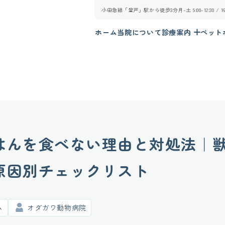
小田急線「登戸」駅から徒歩3分
月-土 9:00-12:30 /
ホーム
当院について
診療案内
ペット
はんを食べない理由と対処法｜
原因別チェックリスト
ム
オダガワ動物病院