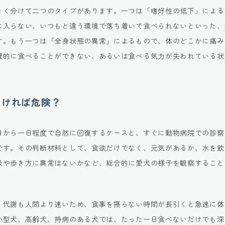
きく分けて二つのタイプがあります。一つは「嗜好性の低下」による
に入らない、いつもと違う環境で落ち着いて食べられないといった、
す。もう一つは「全身状態の異常」によるもので、体のどこかに痛み
理的に食べることができない、あるいは食べる気力が失われている状
なければ危険？
日から一日程度で自然に回復するケースと、すぐに動物病院での診察
です。その判断材料として、食欲だけでなく、元気があるか、水を飲
吸や歩き方に異常はないかなど、総合的に愛犬の様子を観察すること
、代謝も人間より速いため、食事を摂らない時間が長引くと急速に体
小型犬、高齢犬、持病のある犬では、たった一日食べないだけでも深