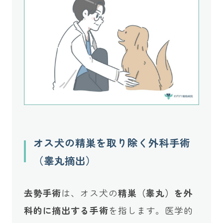
オス犬の精巣を取り除く外科手術
（睾丸摘出）
去勢手術
は、オス犬の
精巣（睾丸）を外
科的に摘出する手術
を指します。医学的