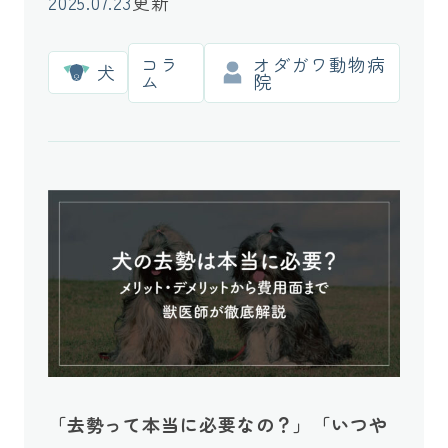
2025.07.23
更新
コラ
オダガワ動物病
犬
ム
院
「去勢って本当に必要なの？」「いつや