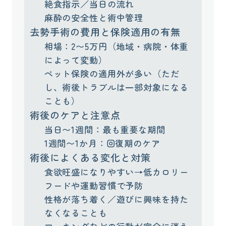
絶食指示／当日の流れ
麻酔の安全性と術中管理
去勢手術の費用と保険適用の有無
相場：2〜5万円（地域・病院・体重
によって変動）
ペット保険の適用外が多い（ただ
し、術後トラブルは一部対象になる
ことも）
術後のケアと注意点
当日〜1週間：最も重要な期間
1週間〜1か月：回復期のケア
術後によくある変化と対策
食欲旺盛になりやすい→低カロリー
フードや運動習慣で予防
性格が落ち着く／遊びに興味を持た
なくなることも