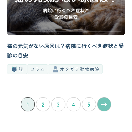
猫の元気がない原因は？病院に行くべき症状と受
診の目安
猫
コラム
オダガワ動物病院
1
2
3
4
5