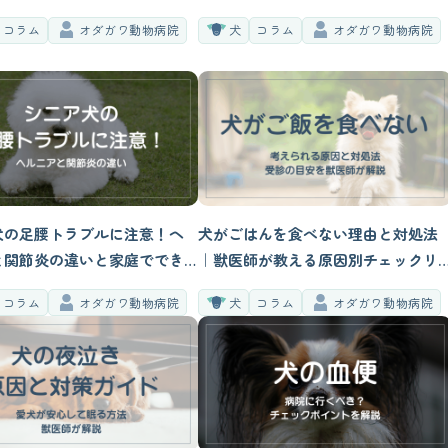
・病院へ行くべき判断基準を
コラム
オダガワ動物病院
犬
コラム
オダガワ動物病院
が解説
犬の足腰トラブルに注意！ヘ
犬がごはんを食べない理由と対処法
と関節炎の違いと家庭ででき
｜獣医師が教える原因別チェックリ
方法
スト
コラム
オダガワ動物病院
犬
コラム
オダガワ動物病院