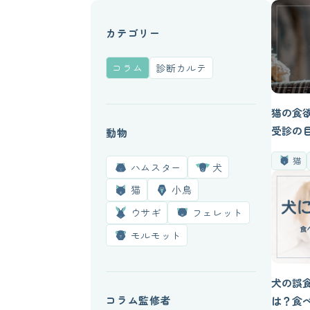
カテゴリー
コラム
診断カルテ
猫の食
受診の
動物
猫
ハムスター
犬
猫
小鳥
ウサギ
フェレット
モルモット
犬の誤
コラム監修者
は？食