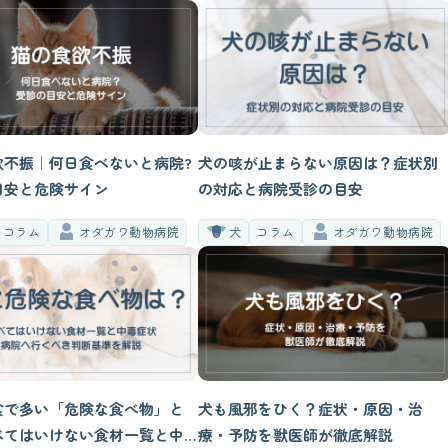
欲不振｜何日食べないと病院?
犬の咳が止まらない原因は？症状別
目安と危険サイン
の対応と病院受診の目安
コラム
オダガワ動物病院
犬
コラム
オダガワ動物病院
食で多い「危険な食べ物」と
犬も風邪をひく？症状・原因・治
べてはいけない食材一覧と中
療・予防を獣医師が徹底解説