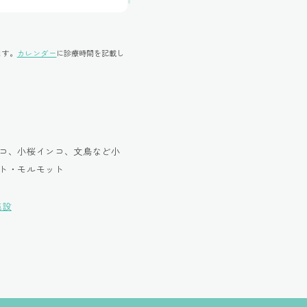
ます。
カレンダー
に診療時間を記載し
コ、小桜インコ、文鳥など小
ト・モルモット
施設