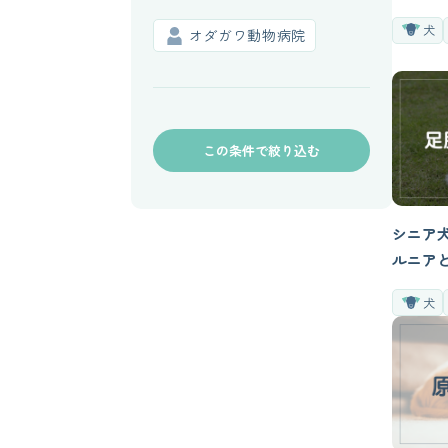
毒症状
犬
オダガワ動物病院
獣医師
この条件で絞り込む
シニア
ルニア
るケア
犬