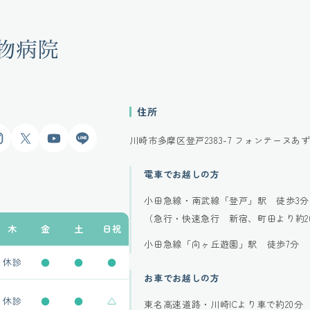
住所
gram
X
YouTube
LINE
川崎市多摩区登戸2383-7
フォンテーヌあず
電車でお越しの方
小田急線・南武線「登戸」駅 徒歩3分
（急行・快速急行 新宿、町田より約2
木
金
土
日祝
小田急線「向ヶ丘遊園」駅 徒歩7分
休診
●
●
●
お車でお越しの方
休診
●
●
△
東名高速道路・川崎ICより車で約20分