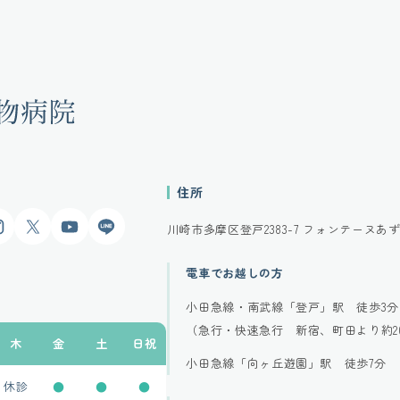
住所
gram
X
YouTube
LINE
川崎市多摩区登戸2383-7
フォンテーヌあず
電車でお越しの方
小田急線・南武線「登戸」駅 徒歩3分
（急行・快速急行 新宿、町田より約2
木
金
土
日祝
小田急線「向ヶ丘遊園」駅 徒歩7分
休診
●
●
●