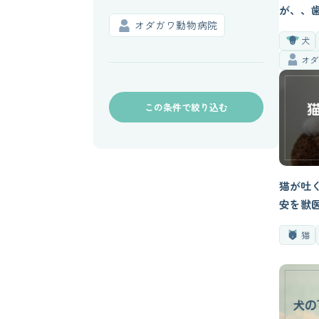
が、、
オダガワ動物病院
アにつ
犬
オ
この条件で絞り込む
猫が吐
安を獣
猫