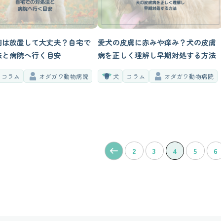
痢は放置して大丈夫？自宅で
愛犬の皮膚に赤みや痒み？犬の皮膚
法と病院へ行く目安
病を正しく理解し早期対処する方法
コラム
オダガワ動物病院
犬
コラム
オダガワ動物病院
2
3
4
5
6