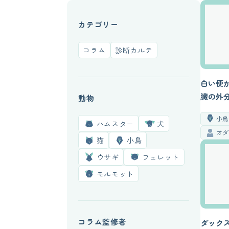
カテゴリー
コラム
診断カルテ
白い便
臓の外
動物
【診断
小
ハムスター
犬
オ
猫
小鳥
ウサギ
フェレット
モルモット
コラム監修者
ダック