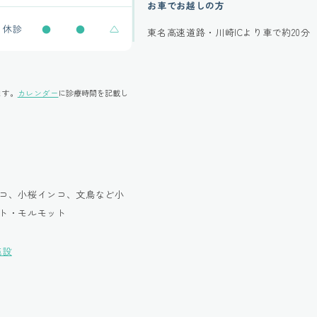
お車でお越しの方
休診
●
●
△
東名高速道路・川崎ICより車で約20分
ます。
カレンダー
に診療時間を記載し
コ、小桜インコ、文鳥など小
ト・モルモット
施設