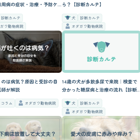
歯周病の症状・治療・予防ケ
ら？【診断カルテ】
いて【診断カルテ】
診断カルテ
犬
診断カルテ
ダガワ動物病院
オダガワ動物病院
くのは病気？原因と受診の目
14歳の犬が多飲多尿で来院｜検査で
医師が解説
分かった糖尿病と治療の流れ【診断
カルテ】
コラム
オダガワ動物病院
犬
診断カルテ
オダガワ動物病院