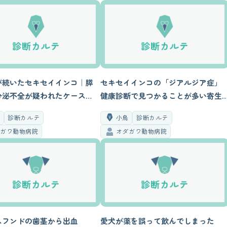
が続いたセキセイインコ｜膵
セキセイインコの「ジアルジア症」
分泌不全が疑われたケース
健康診断で見つかることが多い寄生
カルテ】
虫【診断カルテ】
鳥
診断カルテ
小鳥
診断カルテ
ダガワ動物病院
オダガワ動物病院
スフンドの歯茎から出血
愛犬が薬を誤って飲んでしまった