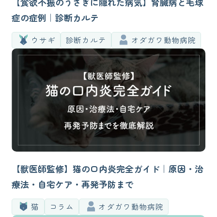
【食欲不振のうさぎに隠れた病気】腎臓病と毛球
症の症例｜診断カルテ
ウサギ
診断カルテ
オダガワ動物病院
【獣医師監修】猫の口内炎完全ガイド｜原因・治
療法・自宅ケア・再発予防まで
猫
コラム
オダガワ動物病院