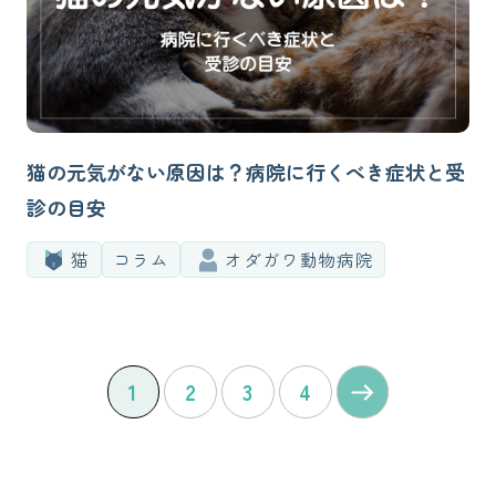
猫の元気がない原因は？病院に行くべき症状と受
診の目安
猫
コラム
オダガワ動物病院
1
2
3
4